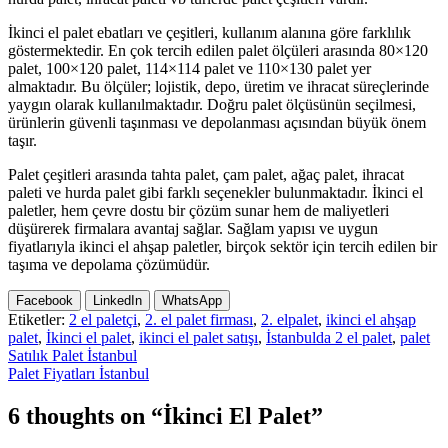
İkinci el palet ebatları ve çeşitleri, kullanım alanına göre farklılık
göstermektedir. En çok tercih edilen palet ölçüleri arasında 80×120
palet, 100×120 palet, 114×114 palet ve 110×130 palet yer
almaktadır. Bu ölçüler; lojistik, depo, üretim ve ihracat süreçlerinde
yaygın olarak kullanılmaktadır. Doğru palet ölçüsünün seçilmesi,
ürünlerin güvenli taşınması ve depolanması açısından büyük önem
taşır.
Palet çeşitleri arasında tahta palet, çam palet, ağaç palet, ihracat
paleti ve hurda palet gibi farklı seçenekler bulunmaktadır. İkinci el
paletler, hem çevre dostu bir çözüm sunar hem de maliyetleri
düşürerek firmalara avantaj sağlar. Sağlam yapısı ve uygun
fiyatlarıyla ikinci el ahşap paletler, birçok sektör için tercih edilen bir
taşıma ve depolama çözümüdür.
Facebook
LinkedIn
WhatsApp
Etiketler:
2 el paletçi
,
2. el palet firması
,
2. elpalet
,
ikinci el ahşap
palet
,
İkinci el palet
,
ikinci el palet satışı
,
İstanbulda 2 el palet
,
palet
Yazı
Satılık Palet İstanbul
Palet Fiyatları İstanbul
gezinmesi
6 thoughts on “İkinci El Palet”