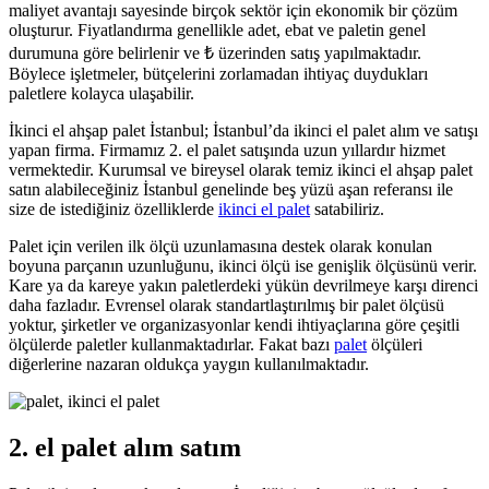
maliyet avantajı sayesinde birçok sektör için ekonomik bir çözüm
oluşturur. Fiyatlandırma genellikle adet, ebat ve paletin genel
durumuna göre belirlenir ve ₺ üzerinden satış yapılmaktadır.
Böylece işletmeler, bütçelerini zorlamadan ihtiyaç duydukları
paletlere kolayca ulaşabilir.
İkinci el ahşap palet İstanbul; İstanbul’da ikinci el palet alım ve satışı
yapan firma. Firmamız 2. el palet satışında uzun yıllardır hizmet
vermektedir. Kurumsal ve bireysel olarak temiz ikinci el ahşap palet
satın alabileceğiniz İstanbul genelinde beş yüzü aşan referansı ile
size de istediğiniz özelliklerde
ikinci el palet
satabiliriz.
Palet için verilen ilk ölçü uzunlamasına destek olarak konulan
boyuna parçanın uzunluğunu, ikinci ölçü ise genişlik ölçüsünü verir.
Kare ya da kareye yakın paletlerdeki yükün devrilmeye karşı direnci
daha fazladır. Evrensel olarak standartlaştırılmış bir palet ölçüsü
yoktur, şirketler ve organizasyonlar kendi ihtiyaçlarına göre çeşitli
ölçülerde paletler kullanmaktadırlar. Fakat bazı
palet
ölçüleri
diğerlerine nazaran oldukça yaygın kullanılmaktadır.
2. el palet alım satım