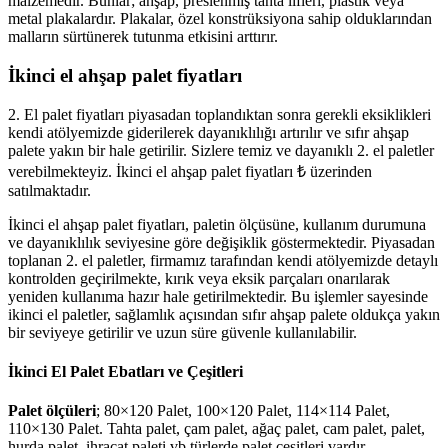
malzemedir. Bunlar; ahşap, preslenmiş tahta lifleri, plastik veya
metal plakalardır. Plakalar, özel konstrüksiyona sahip olduklarından
malların sürtünerek tutunma etkisini arttırır.
İkinci el ahşap palet fiyatları
2. El palet fiyatları piyasadan toplandıktan sonra gerekli eksiklikleri
kendi atölyemizde giderilerek dayanıklılığı artırılır ve sıfır ahşap
palete yakın bir hale getirilir. Sizlere temiz ve dayanıklı 2. el paletler
verebilmekteyiz. İkinci el ahşap palet fiyatları ₺ üzerinden
satılmaktadır.
İkinci el ahşap palet fiyatları, paletin ölçüsüne, kullanım durumuna
ve dayanıklılık seviyesine göre değişiklik göstermektedir. Piyasadan
toplanan 2. el paletler, firmamız tarafından kendi atölyemizde detaylı
kontrolden geçirilmekte, kırık veya eksik parçaları onarılarak
yeniden kullanıma hazır hale getirilmektedir. Bu işlemler sayesinde
ikinci el paletler, sağlamlık açısından sıfır ahşap palete oldukça yakın
bir seviyeye getirilir ve uzun süre güvenle kullanılabilir.
İkinci El Palet Ebatları ve Çeşitleri
Palet ölçüleri
; 80×120 Palet, 100×120 Palet, 114×114 Palet,
110×130 Palet. Tahta palet, çam palet, ağaç palet, cam palet, palet,
hurda palet, ihracat paleti vb türlerde palet çeşitleri vardır.