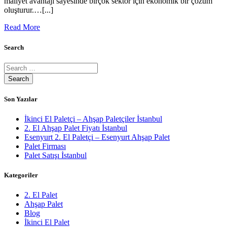
maliyet avantajı sayesinde birçok sektör için ekonomik bir çözüm
oluşturur.…[...]
Read More
Search
Son Yazılar
İkinci El Paletçi – Ahşap Paletçiler İstanbul
2. El Ahşap Palet Fiyatı İstanbul
Esenyurt 2. El Paletçi – Esenyurt Ahşap Palet
Palet Firması
Palet Satışı İstanbul
Kategoriler
2. El Palet
Ahşap Palet
Blog
İkinci El Palet