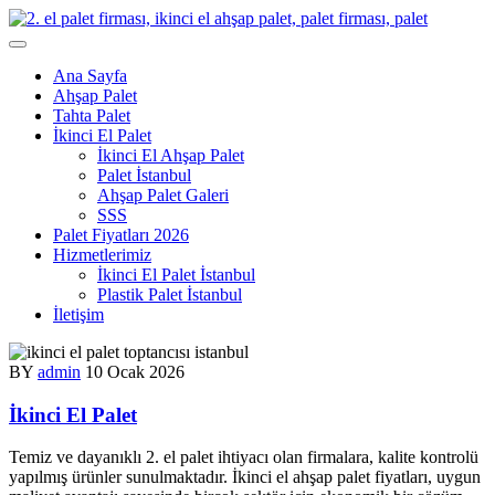
Skip
to
content
Ana Sayfa
Ahşap Palet
Tahta Palet
İkinci El Palet
İkinci El Ahşap Palet
Palet İstanbul
Ahşap Palet Galeri
SSS
Palet Fiyatları 2026
Hizmetlerimiz
İkinci El Palet İstanbul
Plastik Palet İstanbul
İletişim
BY
admin
10 Ocak 2026
İkinci El Palet
Temiz ve dayanıklı 2. el palet ihtiyacı olan firmalara, kalite kontrolü
yapılmış ürünler sunulmaktadır. İkinci el ahşap palet fiyatları, uygun