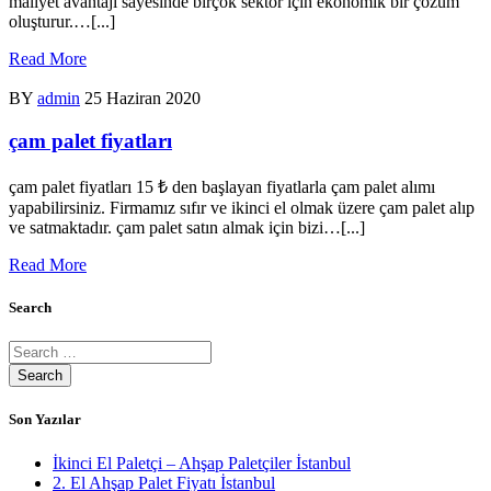
maliyet avantajı sayesinde birçok sektör için ekonomik bir çözüm
oluşturur.…[...]
Read More
BY
admin
25 Haziran 2020
çam palet fiyatları
çam palet fiyatları 15 ₺ den başlayan fiyatlarla çam palet alımı
yapabilirsiniz. Firmamız sıfır ve ikinci el olmak üzere çam palet alıp
ve satmaktadır. çam palet satın almak için bizi…[...]
Read More
Search
Son Yazılar
İkinci El Paletçi – Ahşap Paletçiler İstanbul
2. El Ahşap Palet Fiyatı İstanbul