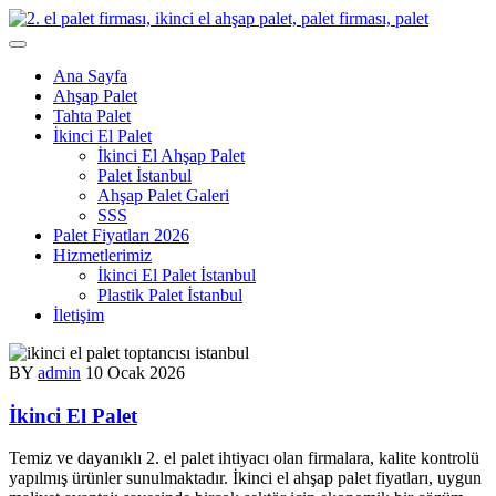
Skip
to
content
Ana Sayfa
Ahşap Palet
Tahta Palet
İkinci El Palet
İkinci El Ahşap Palet
Palet İstanbul
Ahşap Palet Galeri
SSS
Palet Fiyatları 2026
Hizmetlerimiz
İkinci El Palet İstanbul
Plastik Palet İstanbul
İletişim
BY
admin
10 Ocak 2026
İkinci El Palet
Temiz ve dayanıklı 2. el palet ihtiyacı olan firmalara, kalite kontrolü
yapılmış ürünler sunulmaktadır. İkinci el ahşap palet fiyatları, uygun