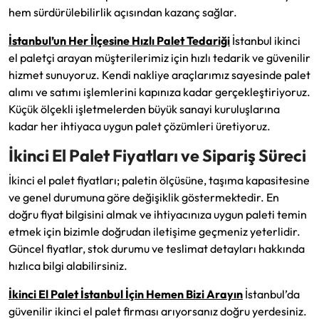
hem sürdürülebilirlik açısından kazanç sağlar.
İstanbul’un Her İlçesine Hızlı Palet Tedariği
İstanbul ikinci
el paletçi arayan müşterilerimiz için hızlı tedarik ve güvenilir
hizmet sunuyoruz. Kendi nakliye araçlarımız sayesinde palet
alımı ve satımı işlemlerini kapınıza kadar gerçekleştiriyoruz.
Küçük ölçekli işletmelerden büyük sanayi kuruluşlarına
kadar her ihtiyaca uygun palet çözümleri üretiyoruz.
İkinci El Palet Fiyatları ve Sipariş Süreci
İkinci el palet fiyatları; paletin ölçüsüne, taşıma kapasitesine
ve genel durumuna göre değişiklik göstermektedir. En
doğru fiyat bilgisini almak ve ihtiyacınıza uygun paleti temin
etmek için bizimle doğrudan iletişime geçmeniz yeterlidir.
Güncel fiyatlar, stok durumu ve teslimat detayları hakkında
hızlıca bilgi alabilirsiniz.
İkinci El Palet İstanbul İçin Hemen Bizi Arayın
İstanbul’da
güvenilir ikinci el palet firması arıyorsanız doğru yerdesiniz.