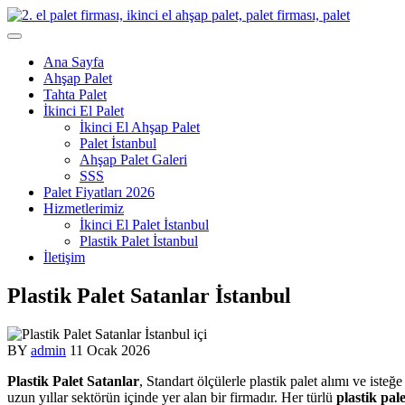
Skip
to
content
Ana Sayfa
Ahşap Palet
Tahta Palet
İkinci El Palet
İkinci El Ahşap Palet
Palet İstanbul
Ahşap Palet Galeri
SSS
Palet Fiyatları 2026
Hizmetlerimiz
İkinci El Palet İstanbul
Plastik Palet İstanbul
İletişim
Plastik Palet Satanlar İstanbul
BY
admin
11 Ocak 2026
Plastik Palet Satanlar
, Standart ölçülerle plastik palet alımı ve isteğ
uzun yıllar sektörün içinde yer alan bir firmadır. Her türlü
plastik pale