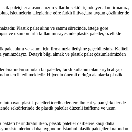
stik paletçiler arasında uzun yıllardır sektör içinde yer alan firmamız,
olup, işletmelerin taleplerine göre farklı ihtiyaçlara uygun çözümler de
ktadır. Plastik palet alımı ve satımı sürecinde, isteğe göre
pısı ve uzun ömürlü kullanımı sayesinde plastik paletler, özellikle
tik palet alımı ve satımı için firmamızla iletişime geçebilirsiniz. Kaliteli
zda yanınızdayız. Detaylı bilgi almak ve plastik palet çözümlerimizden
er tarafından sunulan bu paletler, farklı kullanım alanlarıyla ahşap
afından tercih edilmektedir. Hijyenin önemli olduğu alanlarda plastik
m tutmayan plastik paletleri tercih ederken; ihracat yapan şirketler de
nde sektörlerinde de plastik paletler düzenli istifleme ve uzun
bakteri barındırabilirken, plastik paletler darbelere karşı daha
syon sistemlerine daha uygundur. İstanbul plastik paletçiler tarafından