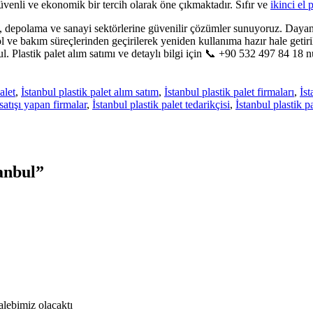
güvenli ve ekonomik bir tercih olarak öne çıkmaktadır. Sıfır ve
ikinci el p
k, depolama ve sanayi sektörlerine güvenilir çözümler sunuyoruz. Dayanık
rol ve bakım süreçlerinden geçirilerek yeniden kullanıma hazır hale geti
 Plastik palet alım satımı ve detaylı bilgi için 📞 +90 532 497 84 18 nu
alet
,
İstanbul plastik palet alım satım
,
İstanbul plastik palet firmaları
,
İst
 satışı yapan firmalar
,
İstanbul plastik palet tedarikçisi
,
İstanbul plastik pa
tanbul”
 talebimiz olacaktı