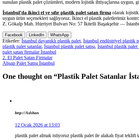
sunulan plastik palet çözümleri, modern lojistik ihtiyaçlarına uygun, 
İstanbul’da ikinci el ve sıfır plastik palet satan firma
olarak lojisti
uygun ürün seçenekleri sağlıyoruz. İkinci el plastik paletlerimiz kont
Z. Gökalp Mah. Hürriyet Bulvarı No: 57 İkitelli Başakşehir — İstanbul.
Facebook
LinkedIn
WhatsApp
Etiketler:
İstanbul dayanıklı plastik palet
,
İstanbul endüstriyel plastik p
plastik palet satanlar
,
İstanbul plastik palet satışı
,
İstanbul plastik palet
palet satan firmalar İstanbul
Yazı
2. El Palet Satan Firmalar
Ahşap Palet Satışı İstanbul
gezinmesi
One thought on “Plastik Palet Satanlar İs
http://Aslıhan
12 Ocak 2026 at 13:03
plastik palet almak istiyoruz plastik palet ile alakalı fiyat teklifi