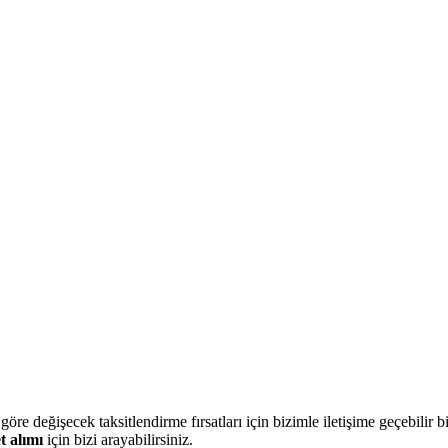
e göre değişecek taksitlendirme fırsatları için bizimle iletişime geçebilir b
t alımı
için bizi arayabilirsiniz.