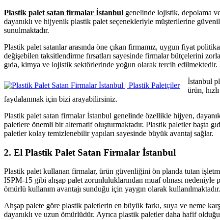
Plastik palet satan firmalar İstanbul
genelinde lojistik, depolama ve 
dayanıklı ve hijyenik plastik palet seçenekleriyle müşterilerine güvenil
sunulmaktadır.
Plastik palet satanlar arasında öne çıkan firmamız, uygun fiyat politi
değişebilen taksitlendirme fırsatları sayesinde firmalar bütçelerini zo
gıda, kimya ve lojistik sektörlerinde yoğun olarak tercih edilmektedir.
İstanbul pl
ürün, hızl
faydalanmak için bizi arayabilirsiniz.
Plastik palet satan firmalar İstanbul genelinde özellikle hijyen, dayanı
paletlere önemli bir alternatif oluşturmaktadır. Plastik paletler başta 
paletler kolay temizlenebilir yapıları sayesinde büyük avantaj sağlar.
2. El Plastik Palet Satan Firmalar İstanbul
Plastik palet kullanan firmalar, ürün güvenliğini ön planda tutan işletm
ISPM-15 gibi ahşap palet zorunluluklarından muaf olması nedeniyle plas
ömürlü kullanım avantajı sunduğu için yaygın olarak kullanılmaktadır
Ahşap palete göre plastik paletlerin en büyük farkı, suya ve neme karşı 
dayanıklı ve uzun ömürlüdür. Ayrıca plastik paletler daha hafif olduğu 