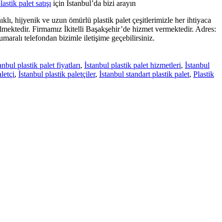
lastik palet satışı
için İstanbul’da bizi arayın
lı, hijyenik ve uzun ömürlü plastik palet çeşitlerimizle her ihtiyaca
rilmektedir. Firmamız İkitelli Başakşehir’de hizmet vermektedir. Adres:
maralı telefondan bizimle iletişime geçebilirsiniz.
anbul plastik palet fiyatları
,
İstanbul plastik palet hizmetleri
,
İstanbul
letçi
,
İstanbul plastik paletçiler
,
İstanbul standart plastik palet
,
Plastik