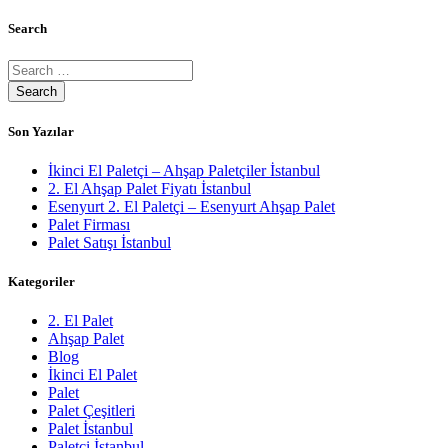
Search
Son Yazılar
İkinci El Paletçi – Ahşap Paletçiler İstanbul
2. El Ahşap Palet Fiyatı İstanbul
Esenyurt 2. El Paletçi – Esenyurt Ahşap Palet
Palet Firması
Palet Satışı İstanbul
Kategoriler
2. El Palet
Ahşap Palet
Blog
İkinci El Palet
Palet
Palet Çeşitleri
Palet İstanbul
Paletci İstanbul