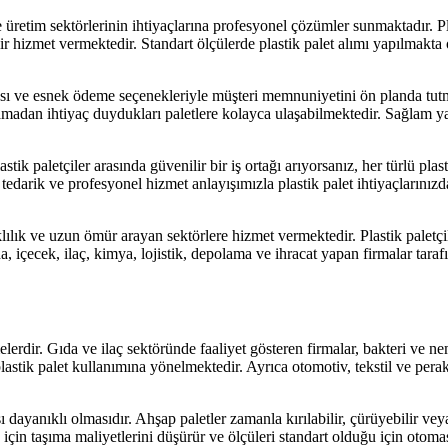
üretim sektörlerinin ihtiyaçlarına profesyonel çözümler sunmaktadır. Pla
ir hizmet vermektedir. Standart ölçülerde plastik palet alımı yapılmakta 
kası ve esnek ödeme seçenekleriyle müşteri memnuniyetini ön planda tutma
rlamadan ihtiyaç duydukları paletlere kolayca ulaşabilmektedir. Sağlam ya
astik paletçiler arasında güvenilir bir iş ortağı arıyorsanız, her türlü plas
ı tedarik ve profesyonel hizmet anlayışımızla plastik palet ihtiyaçlarını
klılık ve uzun ömür arayan sektörlere hizmet vermektedir. Plastik paletçil
gıda, içecek, ilaç, kimya, lojistik, depolama ve ihracat yapan firmalar tar
elerdir. Gıda ve ilaç sektöründe faaliyet gösteren firmalar, bakteri ve ne
tik palet kullanımına yönelmektedir. Ayrıca otomotiv, tekstil ve perake
.
dayanıklı olmasıdır. Ahşap paletler zamanla kırılabilir, çürüyebilir veya 
için taşıma maliyetlerini düşürür ve ölçüleri standart olduğu için otoma