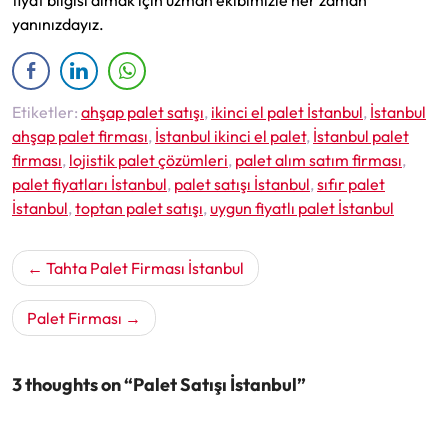
fiyat bilgisi almak için uzman ekibimizle her zaman
yanınızdayız.
Etiketler:
ahşap palet satışı
,
ikinci el palet İstanbul
,
İstanbul
ahşap palet firması
,
İstanbul ikinci el palet
,
İstanbul palet
firması
,
lojistik palet çözümleri
,
palet alım satım firması
,
palet fiyatları İstanbul
,
palet satışı İstanbul
,
sıfır palet
İstanbul
,
toptan palet satışı
,
uygun fiyatlı palet İstanbul
Yazı
Tahta Palet Firması İstanbul
gezinmesi
Palet Firması
3 thoughts on “Palet Satışı İstanbul”