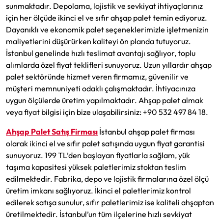
sunmaktadır. Depolama, lojistik ve sevkiyat ihtiyaçlarınız
için her ölçüde ikinci el ve sıfır ahşap palet temin ediyoruz.
Dayanıklı ve ekonomik palet seçeneklerimizle işletmenizin
maliyetlerini düşürürken kaliteyi ön planda tutuyoruz.
İstanbul genelinde hızlı teslimat avantajı sağlıyor, toplu
alımlarda özel fiyat teklifleri sunuyoruz. Uzun yıllardır ahşap
palet sektöründe hizmet veren firmamız, güvenilir ve
müşteri memnuniyeti odaklı çalışmaktadır. İhtiyacınıza
uygun ölçülerde üretim yapılmaktadır. Ahşap palet almak
veya fiyat bilgisi için bize ulaşabilirsiniz: +90 532 497 84 18.
Ahşap Palet Satış Firması
İstanbul ahşap palet firması
olarak ikinci el ve sıfır palet satışında uygun fiyat garantisi
sunuyoruz. 199 TL’den başlayan fiyatlarla sağlam, yük
taşıma kapasitesi yüksek paletlerimiz stoktan teslim
edilmektedir. Fabrika, depo ve lojistik firmalarına özel ölçü
üretim imkanı sağlıyoruz. İkinci el paletlerimiz kontrol
edilerek satışa sunulur, sıfır paletlerimiz ise kaliteli ahşaptan
üretilmektedir. İstanbul’un tüm ilçelerine hızlı sevkiyat