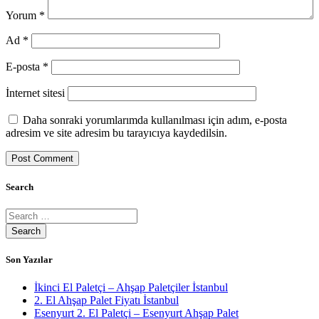
Yorum
*
Ad
*
E-posta
*
İnternet sitesi
Daha sonraki yorumlarımda kullanılması için adım, e-posta
adresim ve site adresim bu tarayıcıya kaydedilsin.
Search
Son Yazılar
İkinci El Paletçi – Ahşap Paletçiler İstanbul
2. El Ahşap Palet Fiyatı İstanbul
Esenyurt 2. El Paletçi – Esenyurt Ahşap Palet