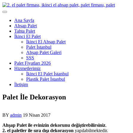
Skip
to
content
Ana Sayfa
Ahşap Palet
Tahta Palet
İkinci El Palet
İkinci El Ahşap Palet
Palet İstanbul
Ahşap Palet Galeri
SSS
Palet Fiyatları 2026
Hizmetlerimiz
İkinci El Palet İstanbul
Plastik Palet İstanbul
İletişim
Palet İle Dekorasyon
BY
admin
19 Nisan 2017
Ahşap Palet ile evinizin dekorunu değiştirebilirsiniz
.
2. el paletler ile sıra dışı dekorasyon
yapılabilmektedir.