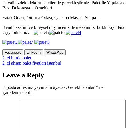
Hayalinizdeki dekoru paletler ile gerçekleştiriniz. Palet İle Yapılacak
Bazı Dekorasyon Örnekleri
Yatak Odası, Oturma Odası, Çalışma Masası, Sehpa…
Kendi tasarım ve bireysel düşünceniz ile mekanınızı farklı boyutlara
taşıyabilirsiniz.
Facebook
LinkedIn
WhatsApp
Yazı
2. el hurda palet
2. el ahşap palet fiyatları istanbul
gezinmesi
Leave a Reply
E-posta adresiniz yayınlanmayacak.
Gerekli alanlar
*
ile
işaretlenmişlerdir