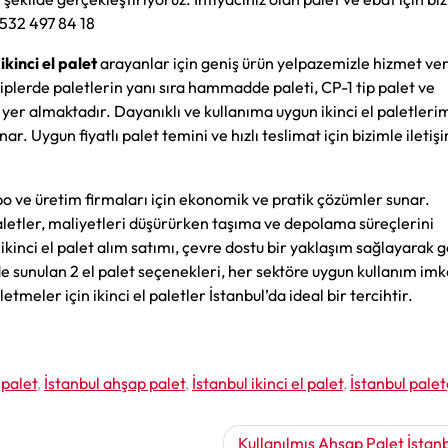
 532 497 84 18
ikinci el palet
arayanlar için geniş ürün yelpazemizle hizmet ver
iplerde paletlerin yanı sıra hammadde paleti, CP-1 tip palet ve
 yer almaktadır. Dayanıklı ve kullanıma uygun ikinci el paletleri
nar. Uygun fiyatlı palet temini ve hızlı teslimat için bizimle iletiş
epo ve üretim firmaları için ekonomik ve pratik çözümler sunar.
aletler, maliyetleri düşürürken taşıma ve depolama süreçlerini
 ikinci el palet alım satımı, çevre dostu bir yaklaşım sağlayarak g
de sunulan 2 el palet seçenekleri, her sektöre uygun kullanım imk
etmeler için ikinci el paletler İstanbul’da ideal bir tercihtir.
 palet
,
İstanbul ahşap palet
,
İstanbul ikinci el palet
,
İstanbul palet
Kullanılmış Ahşap Palet İstan