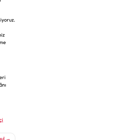
iyoruz.
miz
ime
eri
ânı
çi
bul