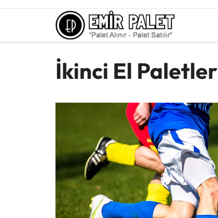
Skip
to
content
İkinci El Paletle