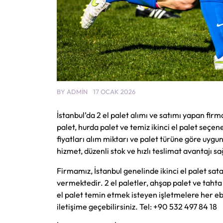
BY
ADMIN
17 OCAK 2026
İstanbul’da 2 el palet alımı ve satımı yapan fir
palet, hurda palet ve temiz ikinci el palet seçe
fiyatları alım miktarı ve palet türüne göre uygun
hizmet, düzenli stok ve hızlı teslimat avantajı sa
Firmamız, İstanbul genelinde ikinci el palet sata
vermektedir. 2 el paletler, ahşap palet ve tahta 
el palet temin etmek isteyen işletmelere her ebat
iletişime geçebilirsiniz. Tel: +90 532 497 84 18