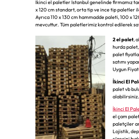
İkinci el paletler İstanbul genelinde firmamız 
x 120 cm standart, orta tip ve ince tip paletler i
Ayrıca 110 x 130 cm hammadde paleti, 100 x 120 
mevcuttur. Tüm paletlerimiz kontrol edilerek sat
2 el palet
, 
hurda palet,
palet fiyatla
satımı yapan
Uygun Fiyata
İkinci El Pal
palet vb bul
alabilirsiniz
İkinci El Pal
el çam palet
paletçiler a
Lojistik, de
sürecini hızl