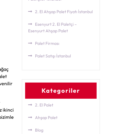
2. El Ahşap Palet Fiyatı İstanbul
Esenyurt 2. El Paletçi –
Esenyurt Ahşap Palet
Palet Firması
Palet Satışı İstanbul
 ağaç
alet
venilir
Kategoriler
t
2. El Palet
 ikinci
bizimle
Ahşap Palet
Blog