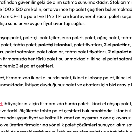
tarafından güvenilir şekilde alım satıma sunulmaktadır. Stoklarım
le 100 x 120 cm kalın, orta ve ince tip palet çeşitleri bulunmaktad
cm CP-1 tip palet ve 114 x 114 cm konteyner ihracat paleti seçe
ışa sunulur ve uygun fiyat avantajı sağlar.
ahşap palet, paletçi, paletçiler, euro palet, palet, ağaç palet, tahta
 palet, tahta palet,
paletçi istanbul
, palet fiyatları,
2 el paletler
,
rı, palet satanlar, palet alanlar, tahta palet fiyatları.
2 el palet a
 firmamızda her türlü palet bulunmaktadır. ikinci el palet satanl
 temiz 2 el palet çeşitleri.
et
, firmamızda ikinci el hurda palet, ikinci el ahşap palet, ikinci e
unmaktadır. İhtiyaç duyduğunuz palet ve ebatları için bizi arayıp 
.
et
ihtiyaçlarınız için firmamızda hurda palet, ikinci el ahşap palet,
 ve farklı ölçülerde tahta palet çeşitleri bulunmaktadır. İstanbul
rasında uygun fiyat ve kaliteli hizmet anlayışımızla öne çıkıyoruz.
po ve üretim firmalarına yönelik palet çözümleri sunuyor, alım s
ı şekilde gerçekleştiriyoruz. İhtiyacınız olan palet ve ebat için biz