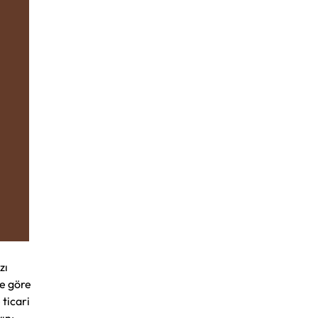
zı
ne göre
 ticari