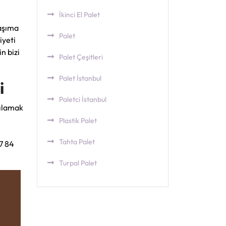
İkinci El Palet
taşıma
Palet
iyeti
n bizi
Palet Çeşitleri
Palet İstanbul
i
Paletci İstanbul
şılamak
Plastik Palet
Tahta Palet
97 84
Turpal Palet