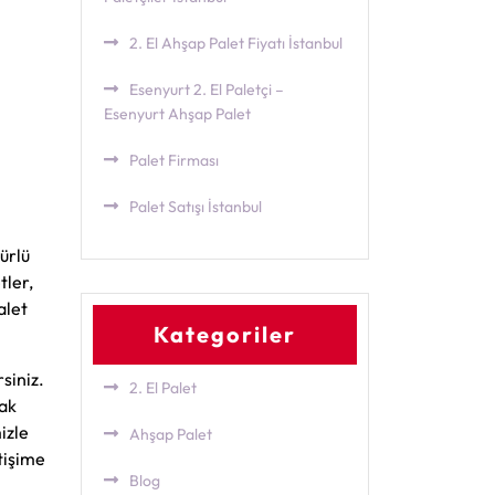
2. El Ahşap Palet Fiyatı İstanbul
Esenyurt 2. El Paletçi –
Esenyurt Ahşap Palet
Palet Firması
Palet Satışı İstanbul
ürlü
tler,
alet
Kategoriler
rsiniz.
2. El Palet
rak
izle
Ahşap Palet
tişime
Blog