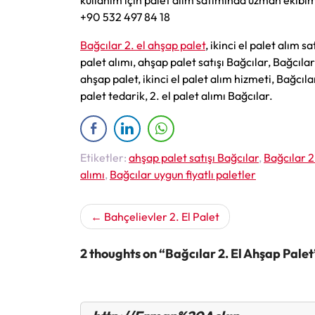
kullanım için palet alım satımında uzman ekibi
+90 532 497 84 18
Bağcılar 2. el ahşap palet
, ikinci el palet alım s
palet alımı, ahşap palet satışı Bağcılar, Bağcılar
ahşap palet, ikinci el palet alım hizmeti, Bağcıl
palet tedarik, 2. el palet alımı Bağcılar.
Etiketler:
ahşap palet satışı Bağcılar
,
Bağcılar 2
alımı
,
Bağcılar uygun fiyatlı paletler
Yazı
Bahçelievler 2. El Palet
gezinmesi
2 thoughts on “Bağcılar 2. El Ahşap Palet