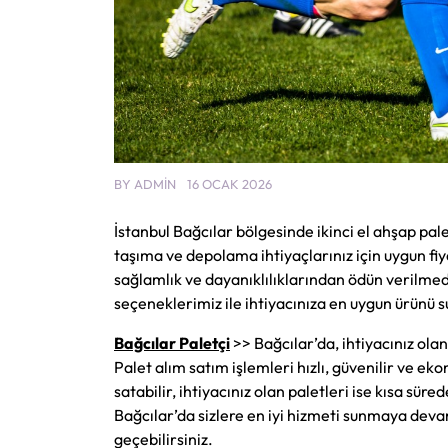
BY
ADMIN
16 OCAK 2026
İstanbul Bağcılar bölgesinde ikinci el ahşap pal
taşıma ve depolama ihtiyaçlarınız için uygun fiy
sağlamlık ve dayanıklılıklarından ödün verilmeden
seçeneklerimiz ile ihtiyacınıza en uygun ürünü 
Bağcılar Paletçi
>> Bağcılar’da, ihtiyacınız olan 
Palet alım satım işlemleri hızlı, güvenilir ve eko
satabilir, ihtiyacınız olan paletleri ise kısa sür
Bağcılar’da sizlere en iyi hizmeti sunmaya devam
geçebilirsiniz.