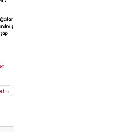
ın:
ağcılar
anılmış
hşap
et
let