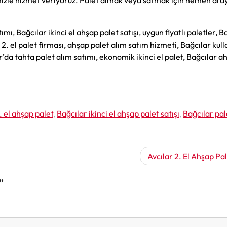
mizle hizmet veriyoruz. Palet almak veya satmak için hemen aray
atımı, Bağcılar ikinci el ahşap palet satışı, uygun fiyatlı paletler, B
 2. el palet firması, ahşap palet alım satım hizmeti, Bağcılar kull
ar’da tahta palet alım satımı, ekonomik ikinci el palet, Bağcılar a
. el ahşap palet
,
Bağcılar ikinci el ahşap palet satışı
,
Bağcılar pal
Avcılar 2. El Ahşap Pa
”