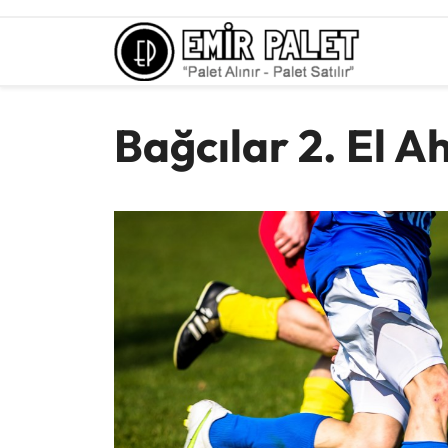
Skip
to
content
Bağcılar 2. El A