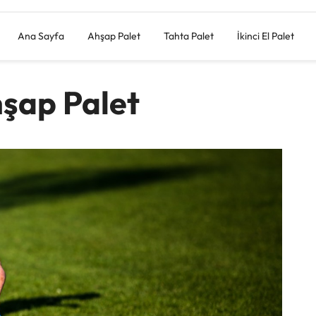
Ana Sayfa
Ahşap Palet
Tahta Palet
İkinci El Palet
hşap Palet