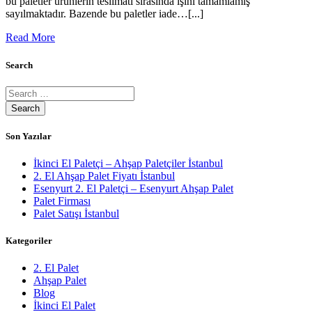
bu paletler ürünlerin teslimatı sırasında işini tamamlamış
sayılmaktadır. Bazende bu paletler iade…[...]
Read More
Search
Son Yazılar
İkinci El Paletçi – Ahşap Paletçiler İstanbul
2. El Ahşap Palet Fiyatı İstanbul
Esenyurt 2. El Paletçi – Esenyurt Ahşap Palet
Palet Firması
Palet Satışı İstanbul
Kategoriler
2. El Palet
Ahşap Palet
Blog
İkinci El Palet