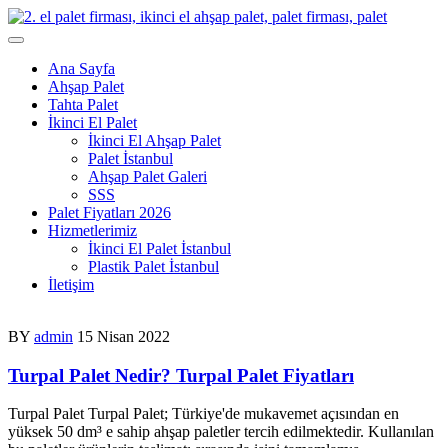
Skip
to
content
Ana Sayfa
Ahşap Palet
Tahta Palet
İkinci El Palet
İkinci El Ahşap Palet
Palet İstanbul
Ahşap Palet Galeri
SSS
Palet Fiyatları 2026
Hizmetlerimiz
İkinci El Palet İstanbul
Plastik Palet İstanbul
İletişim
BY
admin
15 Nisan 2022
Turpal Palet Nedir? Turpal Palet Fiyatları
Turpal Palet Turpal Palet; Türkiye'de mukavemet açısından en
yüksek 50 dm³ e sahip ahşap paletler tercih edilmektedir. Kullanılan