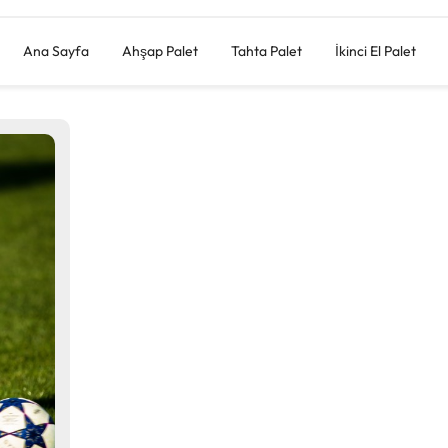
Ana Sayfa
Ahşap Palet
Tahta Palet
İkinci El Palet