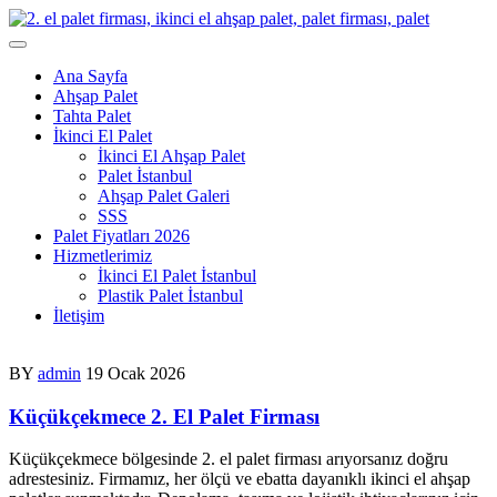
Skip
to
content
Ana Sayfa
Ahşap Palet
Tahta Palet
İkinci El Palet
İkinci El Ahşap Palet
Palet İstanbul
Ahşap Palet Galeri
SSS
Palet Fiyatları 2026
Hizmetlerimiz
İkinci El Palet İstanbul
Plastik Palet İstanbul
İletişim
BY
admin
19 Ocak 2026
Küçükçekmece 2. El Palet Firması
Küçükçekmece bölgesinde 2. el palet firması arıyorsanız doğru
adrestesiniz. Firmamız, her ölçü ve ebatta dayanıklı ikinci el ahşap