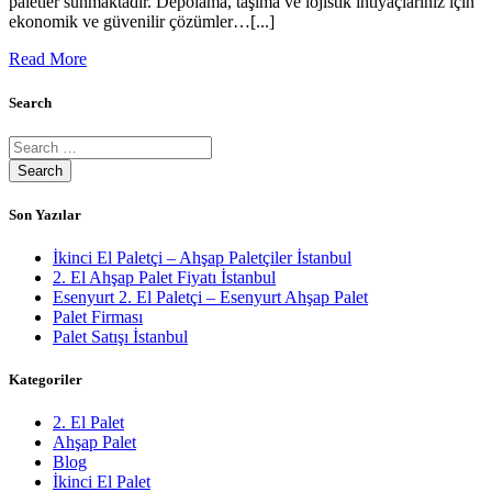
paletler sunmaktadır. Depolama, taşıma ve lojistik ihtiyaçlarınız için
ekonomik ve güvenilir çözümler…[...]
Read More
Search
Son Yazılar
İkinci El Paletçi – Ahşap Paletçiler İstanbul
2. El Ahşap Palet Fiyatı İstanbul
Esenyurt 2. El Paletçi – Esenyurt Ahşap Palet
Palet Firması
Palet Satışı İstanbul
Kategoriler
2. El Palet
Ahşap Palet
Blog
İkinci El Palet