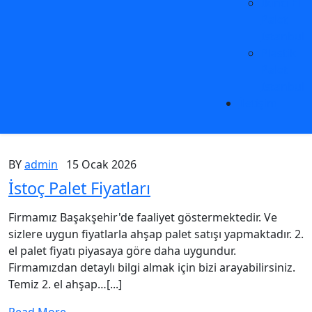
İkinci El
Palet
İstanbul
Plastik
Palet
İstanbul
İletişim
BY
admin
15 Ocak 2026
İstoç Palet Fiyatları
Firmamız Başakşehir'de faaliyet göstermektedir. Ve
sizlere uygun fiyatlarla ahşap palet satışı yapmaktadır. 2.
el palet fiyatı piyasaya göre daha uygundur.
Firmamızdan detaylı bilgi almak için bizi arayabilirsiniz.
Temiz 2. el ahşap…[...]