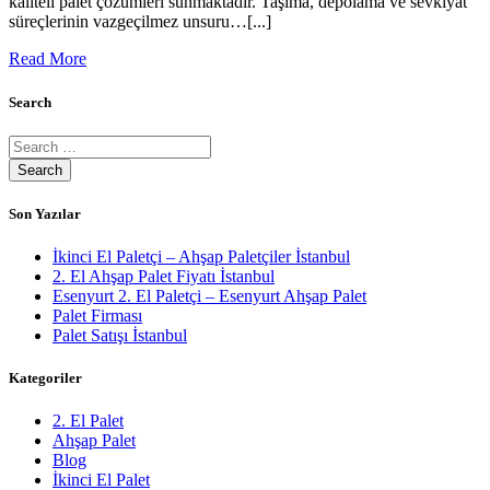
kaliteli palet çözümleri sunmaktadır. Taşıma, depolama ve sevkiyat
süreçlerinin vazgeçilmez unsuru…[...]
Read More
Search
Son Yazılar
İkinci El Paletçi – Ahşap Paletçiler İstanbul
2. El Ahşap Palet Fiyatı İstanbul
Esenyurt 2. El Paletçi – Esenyurt Ahşap Palet
Palet Firması
Palet Satışı İstanbul
Kategoriler
2. El Palet
Ahşap Palet
Blog
İkinci El Palet