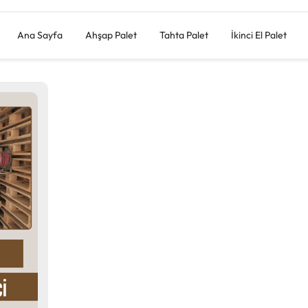
Ana Sayfa
Ahşap Palet
Tahta Palet
İkinci El Palet