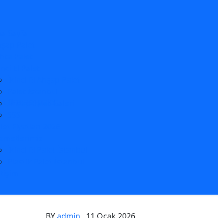
a Sayfa
şap Palet
hta Palet
inci El Palet
İkinci El Ahşap Palet
Palet İstanbul
Ahşap Palet Galeri
SSS
let Fiyatları 2026
zmetlerimiz
İkinci El Palet İstanbul
Plastik Palet İstanbul
etişim
BY
admin
11 Ocak 2026