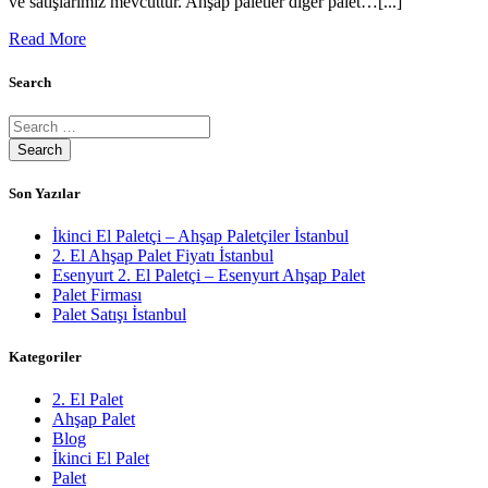
ve satışlarımız mevcuttur. Ahşap paletler diğer palet…[...]
Read More
Search
Son Yazılar
İkinci El Paletçi – Ahşap Paletçiler İstanbul
2. El Ahşap Palet Fiyatı İstanbul
Esenyurt 2. El Paletçi – Esenyurt Ahşap Palet
Palet Firması
Palet Satışı İstanbul
Kategoriler
2. El Palet
Ahşap Palet
Blog
İkinci El Palet
Palet