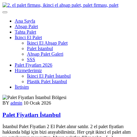
Skip
to
content
Ana Sayfa
Ahşap Palet
Tahta Palet
İkinci El Palet
İkinci El Ahşap Palet
Palet İstanbul
Ahşap Palet Galeri
SSS
Palet Fiyatları 2026
Hizmetlerimiz
İkinci El Palet İstanbul
Plastik Palet İstanbul
İletişim
BY
admin
10 Ocak 2026
Palet Fiyatları İstanbul
İstanbul Palet Fiyatları 2 El Palet alınır satılır. 2 el palet fiyatları
hakkında bilgi için bizi arayabilirsiniz. Her çeşit ikinci el palet alım