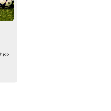
 ahşap