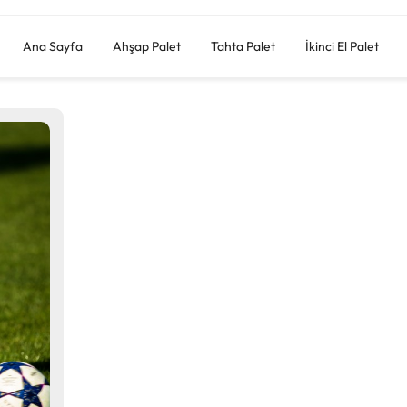
Ana Sayfa
Ahşap Palet
Tahta Palet
İkinci El Palet