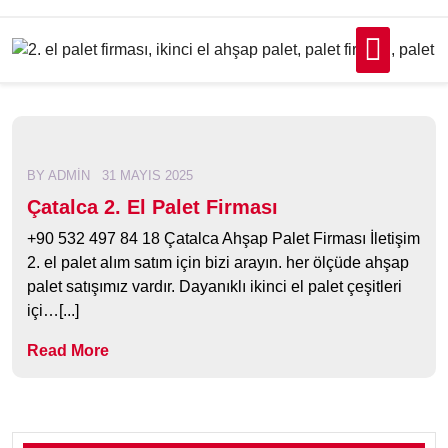
Skip
to
content
BY
ADMIN
31 MAYIS 2025
Çatalca 2. El Palet Firması
+90 532 497 84 18 Çatalca Ahşap Palet Firması İletişim
2. el palet alım satım için bizi arayın. her ölçüde ahşap
palet satışımız vardır. Dayanıklı ikinci el palet çeşitleri
içi…[...]
Read More