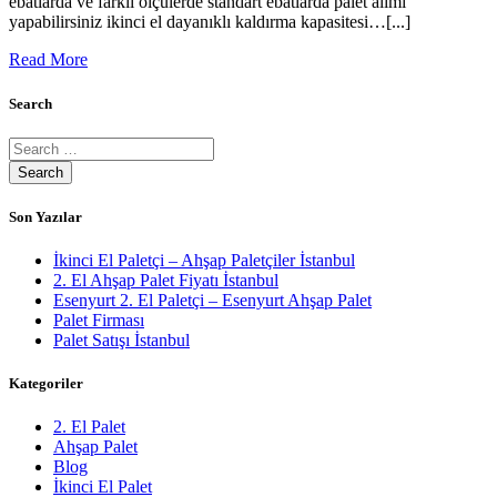
ebatlarda ve farklı ölçülerde standart ebatlarda palet alımı
yapabilirsiniz ikinci el dayanıklı kaldırma kapasitesi…[...]
Read More
Search
Son Yazılar
İkinci El Paletçi – Ahşap Paletçiler İstanbul
2. El Ahşap Palet Fiyatı İstanbul
Esenyurt 2. El Paletçi – Esenyurt Ahşap Palet
Palet Firması
Palet Satışı İstanbul
Kategoriler
2. El Palet
Ahşap Palet
Blog
İkinci El Palet