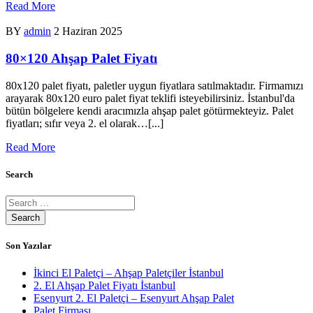
Read More
BY
admin
2 Haziran 2025
80×120 Ahşap Palet Fiyatı
80x120 palet fiyatı, paletler uygun fiyatlara satılmaktadır. Firmamızı
arayarak 80x120 euro palet fiyat teklifi isteyebilirsiniz. İstanbul'da
bütün bölgelere kendi aracımızla ahşap palet götürmekteyiz. Palet
fiyatları; sıfır veya 2. el olarak…[...]
Read More
Search
Son Yazılar
İkinci El Paletçi – Ahşap Paletçiler İstanbul
2. El Ahşap Palet Fiyatı İstanbul
Esenyurt 2. El Paletçi – Esenyurt Ahşap Palet
Palet Firması