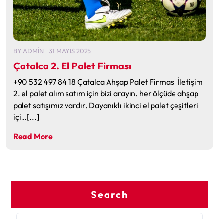
BY
ADMIN
31 MAYIS 2025
Çatalca 2. El Palet Firması
+90 532 497 84 18 Çatalca Ahşap Palet Firması İletişim
2. el palet alım satım için bizi arayın. her ölçüde ahşap
palet satışımız vardır. Dayanıklı ikinci el palet çeşitleri
içi…[...]
Read More
Search