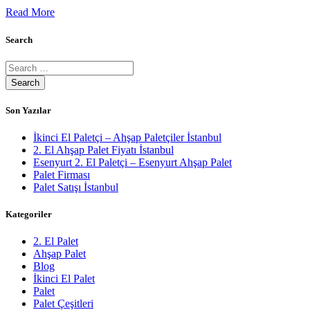
Read More
Search
Son Yazılar
İkinci El Paletçi – Ahşap Paletçiler İstanbul
2. El Ahşap Palet Fiyatı İstanbul
Esenyurt 2. El Paletçi – Esenyurt Ahşap Palet
Palet Firması
Palet Satışı İstanbul
Kategoriler
2. El Palet
Ahşap Palet
Blog
İkinci El Palet
Palet
Palet Çeşitleri