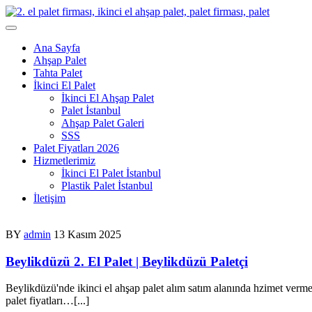
Skip
to
content
Ana Sayfa
Ahşap Palet
Tahta Palet
İkinci El Palet
İkinci El Ahşap Palet
Palet İstanbul
Ahşap Palet Galeri
SSS
Palet Fiyatları 2026
Hizmetlerimiz
İkinci El Palet İstanbul
Plastik Palet İstanbul
İletişim
BY
admin
13 Kasım 2025
Beylikdüzü 2. El Palet | Beylikdüzü Paletçi
Beylikdüzü'nde ikinci el ahşap palet alım satım alanında hzimet vermek
palet fiyatları…[...]