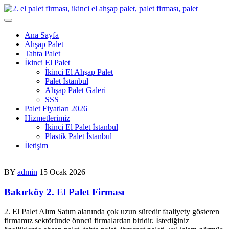
Skip
to
content
Ana Sayfa
Ahşap Palet
Tahta Palet
İkinci El Palet
İkinci El Ahşap Palet
Palet İstanbul
Ahşap Palet Galeri
SSS
Palet Fiyatları 2026
Hizmetlerimiz
İkinci El Palet İstanbul
Plastik Palet İstanbul
İletişim
BY
admin
15 Ocak 2026
Bakırköy 2. El Palet Firması
2. El Palet Alım Satım alanında çok uzun süredir faaliyety gösteren
firmamız sektöründe önncü firmalardan biridir. İstediğiniz