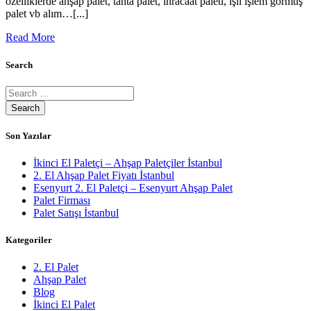
özelliklerde ahşap palet, tahta palet, ihracaat paleti, ışıl işlem görmüş
palet vb alım…[...]
Read More
Search
Son Yazılar
İkinci El Paletçi – Ahşap Paletçiler İstanbul
2. El Ahşap Palet Fiyatı İstanbul
Esenyurt 2. El Paletçi – Esenyurt Ahşap Palet
Palet Firması
Palet Satışı İstanbul
Kategoriler
2. El Palet
Ahşap Palet
Blog
İkinci El Palet