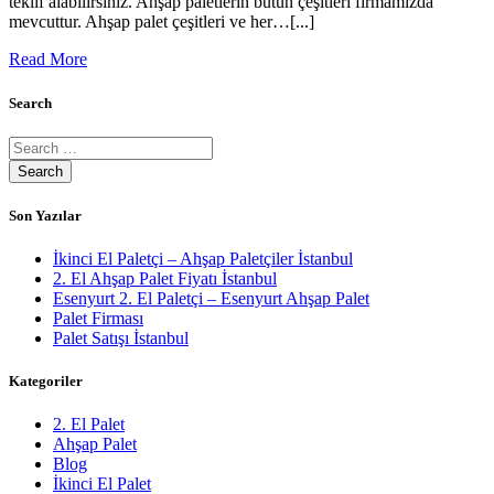
teklif alabilirsiniz. Ahşap paletlerin bütün çeşitleri firmamızda
mevcuttur. Ahşap palet çeşitleri ve her…[...]
Read More
Search
Son Yazılar
İkinci El Paletçi – Ahşap Paletçiler İstanbul
2. El Ahşap Palet Fiyatı İstanbul
Esenyurt 2. El Paletçi – Esenyurt Ahşap Palet
Palet Firması
Palet Satışı İstanbul
Kategoriler
2. El Palet
Ahşap Palet
Blog
İkinci El Palet