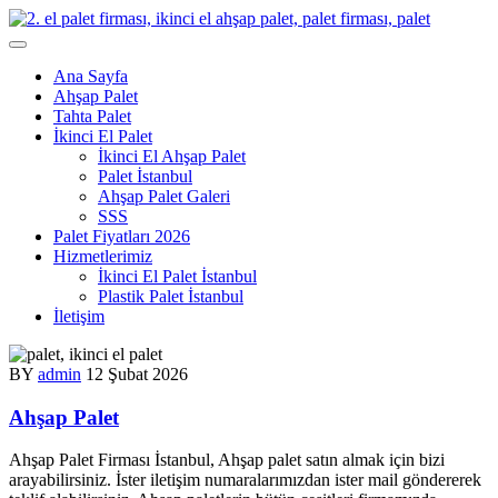
Skip
to
content
Ana Sayfa
Ahşap Palet
Tahta Palet
İkinci El Palet
İkinci El Ahşap Palet
Palet İstanbul
Ahşap Palet Galeri
SSS
Palet Fiyatları 2026
Hizmetlerimiz
İkinci El Palet İstanbul
Plastik Palet İstanbul
İletişim
BY
admin
12 Şubat 2026
Ahşap Palet
Ahşap Palet Firması İstanbul, Ahşap palet satın almak için bizi
arayabilirsiniz. İster iletişim numaralarımızdan ister mail göndererek