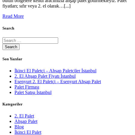
bütün bölgelere kendi aracımızla ahşap palet götürmekteyiz. Palet
fiyatları; sıfır veya 2. el olarak…[...]
Read More
Search
Son Yazılar
İkinci El Paletçi – Ahşap Paletçiler İstanbul
2. El Ahşap Palet Fiyatı İstanbul
Esenyurt 2. El Paletçi – Esenyurt Ahşap Palet
Palet Firması
Palet Satışı İstanbul
Kategoriler
2. El Palet
Ahşap Palet
Blog
İkinci El Palet