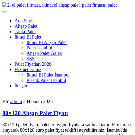
Skip
to
content
Ana Sayfa
Ahşap Palet
Tahta Palet
İkinci El Palet
İkinci El Ahşap Palet
Palet İstanbul
Ahşap Palet Galeri
SSS
Palet Fiyatları 2026
Hizmetlerimiz
İkinci El Palet İstanbul
Plastik Palet İstanbul
İletişim
BY
admin
2 Haziran 2025
80×120 Ahşap Palet Fiyatı
80x120 palet fiyatı, paletler uygun fiyatlara satılmaktadır. Firmamızı
arayarak 80x120 euro palet fiyat teklifi isteyebilirsiniz. İstanbul'da