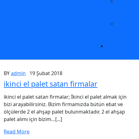
İkinci El
Palet
İstanbul
Plastik
Palet
İstanbul
İletişim
BY
admin
19 Şubat 2018
ikinci el palet satan firmalar
ikinci el palet satan firmalar; İkinci el palet almak için
bizi arayabilirsiniz. Bizim firmamızda bütün ebat ve
ölçülerde 2 el ahşap palet bulunmaktadır. 2 el ahşap
palet alımı için bizim…[...]
Read More