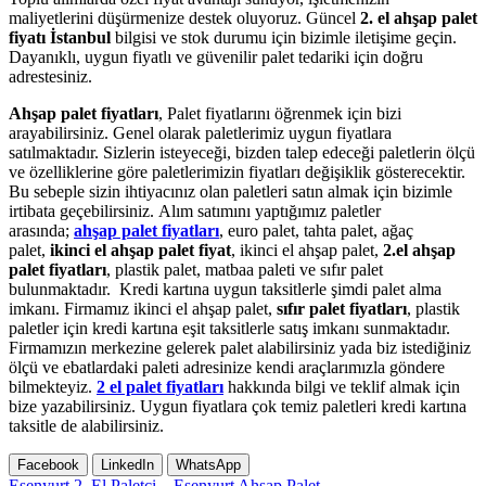
maliyetlerini düşürmenize destek oluyoruz. Güncel
2. el ahşap palet
fiyatı İstanbul
bilgisi ve stok durumu için bizimle iletişime geçin.
Dayanıklı, uygun fiyatlı ve güvenilir palet tedariki için doğru
adrestesiniz.
Ahşap palet fiyatları
, Palet fiyatlarını öğrenmek için bizi
arayabilirsiniz. Genel olarak paletlerimiz uygun fiyatlara
satılmaktadır. Sizlerin isteyeceği, bizden talep edeceği paletlerin ölçü
ve özelliklerine göre paletlerimizin fiyatları değişiklik gösterecektir.
Bu sebeple sizin ihtiyacınız olan paletleri satın almak için bizimle
irtibata geçebilirsiniz. Alım satımını yaptığımız paletler
arasında;
ahşap palet fiyatları
, euro palet, tahta palet, ağaç
palet,
ikinci el ahşap palet fiyat
, ikinci el ahşap palet,
2.el ahşap
palet fiyatları
, plastik palet, matbaa paleti ve sıfır palet
bulunmaktadır. Kredi kartına uygun taksitlerle şimdi palet alma
imkanı. Firmamız ikinci el ahşap palet,
sıfır palet fiyatları
, plastik
paletler için kredi kartına eşit taksitlerle satış imkanı sunmaktadır.
Firmamızın merkezine gelerek palet alabilirsiniz yada biz istediğiniz
ölçü ve ebatlardaki paleti adresinize kendi araçlarımızla göndere
bilmekteyiz.
2 el palet fiyatları
hakkında bilgi ve teklif almak için
bize yazabilirsiniz. Uygun fiyatlara çok temiz paletleri kredi kartına
taksitle de alabilirsiniz.
Facebook
LinkedIn
WhatsApp
Esenyurt 2. El Paletçi – Esenyurt Ahşap Palet