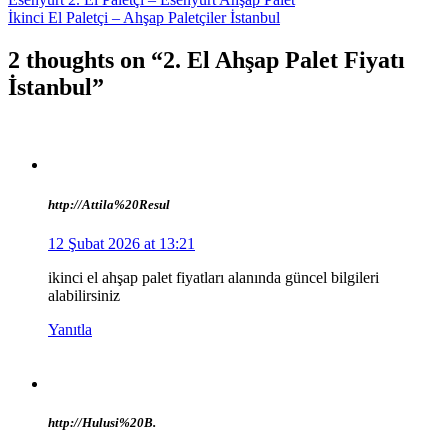
Yazı
İkinci El Paletçi – Ahşap Paletçiler İstanbul
gezinmesi
2 thoughts on “2. El Ahşap Palet Fiyatı
İstanbul”
http://Attila%20Resul
12 Şubat 2026 at 13:21
ikinci el ahşap palet fiyatları alanında güncel bilgileri
alabilirsiniz
Yanıtla
http://Hulusi%20B.