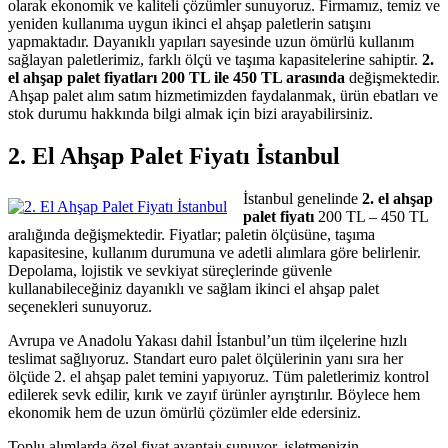
olarak ekonomik ve kaliteli çözümler sunuyoruz. Firmamız, temiz ve
yeniden kullanıma uygun ikinci el ahşap paletlerin satışını
yapmaktadır. Dayanıklı yapıları sayesinde uzun ömürlü kullanım
sağlayan paletlerimiz, farklı ölçü ve taşıma kapasitelerine sahiptir.
2.
el ahşap palet fiyatları 200 TL ile 450 TL arasında
değişmektedir.
Ahşap palet alım satım hizmetimizden faydalanmak, ürün ebatları ve
stok durumu hakkında bilgi almak için bizi arayabilirsiniz.
2. El Ahşap Palet Fiyatı İstanbul
İstanbul genelinde
2. el ahşap
palet fiyatı
200 TL – 450 TL
aralığında değişmektedir. Fiyatlar; paletin ölçüsüne, taşıma
kapasitesine, kullanım durumuna ve adetli alımlara göre belirlenir.
Depolama, lojistik ve sevkiyat süreçlerinde güvenle
kullanabileceğiniz dayanıklı ve sağlam ikinci el ahşap palet
seçenekleri sunuyoruz.
Avrupa ve Anadolu Yakası dahil İstanbul’un tüm ilçelerine hızlı
teslimat sağlıyoruz. Standart euro palet ölçülerinin yanı sıra her
ölçüde 2. el ahşap palet temini yapıyoruz. Tüm paletlerimiz kontrol
edilerek sevk edilir, kırık ve zayıf ürünler ayrıştırılır. Böylece hem
ekonomik hem de uzun ömürlü çözümler elde edersiniz.
Toplu alımlarda özel fiyat avantajı sunuyor, işletmenizin