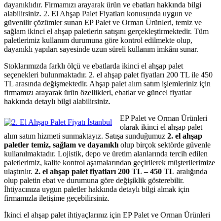
dayanıklıdır. Firmamızı arayarak ürün ve ebatları hakkında bilgi
alabilirsiniz. 2. El Ahşap Palet Fiyatları konusunda uygun ve
güvenilir çözümler sunan EP Palet ve Orman Ürünleri, temiz ve
sağlam ikinci el ahşap paletlerin satışını gerçekleştirmektedir. Tüm
paletlerimiz kullanım durumuna göre kontrol edilmekte olup,
dayanıklı yapıları sayesinde uzun süreli kullanım imkânı sunar.
Stoklarımızda farklı ölçü ve ebatlarda ikinci el ahşap palet
seçenekleri bulunmaktadır. 2. el ahşap palet fiyatları 200 TL ile 450
TL arasında değişmektedir. Ahşap palet alım satım işlemleriniz için
firmamızı arayarak ürün özellikleri, ebatlar ve güncel fiyatlar
hakkında detaylı bilgi alabilirsiniz.
EP Palet ve Orman Ürünleri
olarak ikinci el ahşap palet
alım satım hizmeti sunmaktayız. Satışa sunduğumuz
2. el ahşap
paletler temiz, sağlam ve dayanıklı
olup birçok sektörde güvenle
kullanılmaktadır. Lojistik, depo ve üretim alanlarında tercih edilen
paletlerimiz, kalite kontrol aşamalarından geçirilerek müşterilerimize
ulaştırılır.
2. el ahşap palet fiyatları 200 TL – 450 TL
aralığında
olup paletin ebat ve durumuna göre değişiklik gösterebilir.
İhtiyacınıza uygun paletler hakkında detaylı bilgi almak için
firmamızla iletişime geçebilirsiniz.
İkinci el ahşap palet ihtiyaçlarınız için EP Palet ve Orman Ürünleri