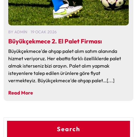
BY
ADMIN
19 OCAK 2026
Büyükçekmece 2. El Palet Firması
Büyükçekmece'de ahşap palet alım satım alanında
hizmet veriyoruz. Her ebatta farklı özelliklerde palet
almak isterseniz bizi arayın. Palet alım yapmak
isteyenlere talep edilen ürünlere göre fiyat
vermekteyiz. Büyükçekmece'de ahşap palet…[...]
Read More
Search