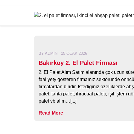
Skip
to
content
BY
ADMIN
15 OCAK 2026
Bakırköy 2. El Palet Firması
2. El Palet Alım Satım alanında çok uzun süre
faaliyety gösteren firmamız sektöründe önnc
firmalardan biridir. İstediğiniz özelliklerde ah
palet, tahta palet, ihracaat paleti, ışıl işlem 
palet vb alım…[...]
Read More