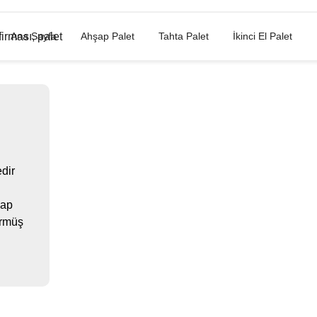
Ana Sayfa
Ahşap Palet
Tahta Palet
İkinci El Palet
dir
ü
şap
görmüş