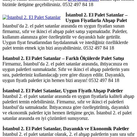
bizimle iletişime geçebilirsiniz. 0532 497 84 18
İstanbul 2. El Palet Satanlar –
Uygun Fiyatlarla Ahşap Palet
İstanbul’da 2. el palet satanlar arasında en uygun fiyatları sunan
firmamız, sıfır ve ikinci el ahşap palet satışı yapmaktadır. Paletler,
kullanım alanınıza göre özelleştirilir ve dayanıklı hale getirilir.
Uygun fiyat fırsatlarından faydalanmak ve istediğiniz özelliklerde
palet temin etmek için bizi arayabilirsiniz. 0532 497 84 18
İstanbul 2. El Palet Satanlar – Farklı Ölçülerde Palet Satışı
Firmamız, İstanbul’da 2. el palet satanlar arasında, ihtiyacınıza en
uygun paletleri sunmaktadır. Sıfır ve ikinci el ahşap paletlerin yanı
sıra, paletleriniz kullanılacağı yere göre dizayn edilir. Dayanıklı,
uygun fiyatlı paletler için hemen bizi arayın! 0532 497 84 18
İstanbul 2. El Palet Satanlar, Uygun Fiyatlı Ahşap Paletler
İstanbul 2. el palet satanlar arasında en uygun fiyatlarla kaliteli ahşap
paletleri temin edebilirsiniz. Firmamız, sıfır ve ikinci el paletleri
İstanbul’da satmaktadır. İhtiyacınıza göre özelleştirilmiş, dayanıklı
ve ekonomik paletler için hemen iletişime geçin. İstanbul 2. el palet
satanlar arasında en iyi çözümleri sunuyoruz.
İstanbul 2. El Palet Satanlar, Dayanıklı ve Ekonomik Paletler
İstanbul 2. el palet satanlar olarak, 2. el ahşap paletlerin yanı sıra sıfır