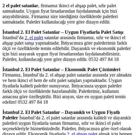
2 el palet satanlar
, firmamız ikinci el ahşap palet, sıfır palet
satmaktadır. Uygun fiyat fırsatlarından faydalanmak için bizi
arayabilirsiniz. Firmamız size istediğiniz özelliklerde paletleri
satmaktadır. Paletler kullanılacağı yere göre dizayn edilir.
İstanbul 2. El Palet Satanlar – Uygun Fiyatlarla Palet Satışı
İstanbul’da
2. el palet
satanlar arasında firmamız, sıfır ve ikinci el
ahşap palet satışı yapmaktadır. İhtiyacınıza göre paletlerimiz farklı
ölçü ve özelliklerde temin edilebilir. Dayanıklı ve ekonomik paletler
için bizi arayarak uygun fiyat fırsatlarından faydalanabilirsiniz.
Paletler, kullanılacağı yere göre dizayn edilir. 0532 497 84 18
İstanbul 2. El Palet Satanlar – Ekonomik Palet Çözümleri
Firmamız, İstanbul’da 2. el ahşap palet satanlar arasında yer almakta
ve hem ikinci el hem de sıfır palet satışları yapmaktadır. Uygun
fiyatlarla kaliteli paletler sunuyoruz. İhtiyacınıza uygun paletler
farklı ölçü ve özelliklerde hazırlanabilir. Paletleriniz, kullanım
amacına göre özelleştirilir. Bizi arayın, size en uygun paleti temin
edelim! 0532 497 84 18
İstanbul 2. El Palet Satanlar – Dayanıklı ve Uygun Fiyatlı
Paletler
İstanbul’da 2. el palet satanlar arasında kaliteli ve dayanıklı
paletleri uygun fiyatlarla sunan firmamız, sıfır ve ikinci el palet
seçenekleriyle hizmetinizdedir. Paletler, ihtiyacınıza göre özel olarak
dizayn edilir. Ekonomik fiyatlarla
2. el ahşap palet
almak için hemen