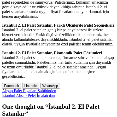
palet seçenekleri de sunuyoruz. Paletlerimiz, kullanım amacınıza
göre dizayn edilir ve yüksek dayanıklılığa sahiptir. İstanbul 2. el
palet satanlar arasında uygun fiyat fırsatlarından yararlanmak için
hemen arayabilirsiniz.
İstanbul 2. El Palet Satanlar, Farklı Ölçülerde Palet Seçenekleri
İstanbul 2. el palet satanlar, geniş bir palet yelpazesi ile sizlere
hizmet vermektedir. Farklı ölçü ve özelliklerdeki paletlerimiz, her
alanda kullanılabilecek dayanıklılıktadır. İstanbul 2. el palet satanlar
olarak, uygun fiyatlarla ihtiyacınıza özel paletler temin edebilirsiniz.
İstanbul 2. El Palet Satanlar, Ekonomik Palet Çözümleri
İstanbul 2. el palet satanlar arasında, firmamız sıfır ve ikinci el ahşap
paletler sunmaktadır. Paletlerimiz, her türlü kullanım için dayanıklı
ve uzun ömürlüdür. İstanbul 2. el palet satanlar arasında, uygun
fiyatlarla kaliteli palet almak için hemen bizimle iletişime
geçebilirsiniz.
Facebook
LinkedIn
WhatsApp
Yazı
Ahşap Palet Fiyatları Sahibinden
İstanbul Ahşap Pelet İmalatçıları
gezinmesi
One thought on “İstanbul 2. El Palet
Satanlar”