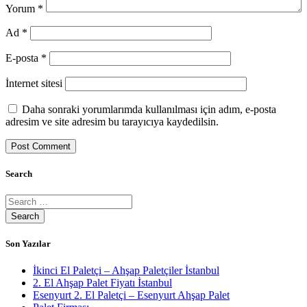
Yorum
*
Ad
*
E-posta
*
İnternet sitesi
Daha sonraki yorumlarımda kullanılması için adım, e-posta
adresim ve site adresim bu tarayıcıya kaydedilsin.
Search
Son Yazılar
İkinci El Paletçi – Ahşap Paletçiler İstanbul
2. El Ahşap Palet Fiyatı İstanbul
Esenyurt 2. El Paletçi – Esenyurt Ahşap Palet